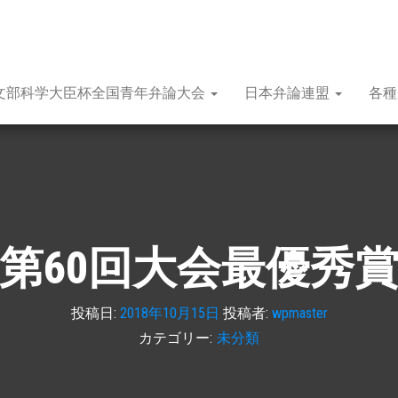
文部科学大臣杯全国青年弁論大会
日本弁論連盟
各
第60回大会最優秀
投稿日:
2018年10月15日
投稿者:
wpmaster
カテゴリー:
未分類