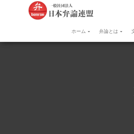
文
昭和
31年
部
（1956
年）
科
から
学
続く
ホーム
弁論とは
日本
大
語に
臣
よる
弁論
杯
大会
全
で
す。
国
青
年
弁
論
大
会
を