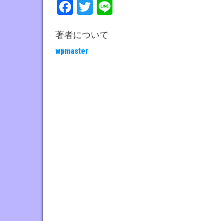
Fa
T
Li
ce
wi
ne
bo
tt
著者について
ok
er
wpmaster