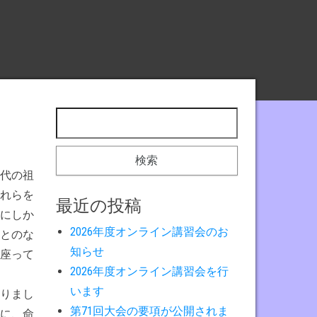
検索:
代の祖
れらを
最近の投稿
にしか
2026年度オンライン講習会のお
とのな
知らせ
座って
2026年度オンライン講習会を行
います
りまし
第71回大会の要項が公開されま
に、命