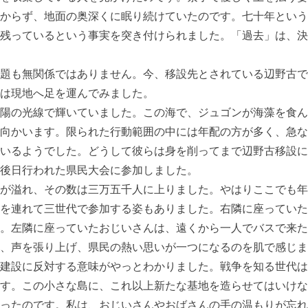
からず、地面の奥深くに眠り続けていたのです。七十年という
残っているという事実を突き付けられました。「過去」は、決
題も無関係ではありません。今、移設先とされている辺野古で
は現地へ足を運んでみました。
陽の光線で輝いていました。この海で、ジュゴンが海藻を食ん
向かいます。限られた行動範囲の中には年配の方が多く、急な
いるようでした。どうして彼らは身を削ってまで辺野古移設に
後日行われた県民大会に参加しました。
が溢れ、その数は三万五千人に上りました。やはりここでも年
を連れて三世代で参加する姿もありました。右隣に座っていた
。左隣に座っていたおじいさんは、遠くから一人でバスで来た
、声を張り上げ、県民の熱い思いが一つになるのを肌で感じま
建設に反対する意味がやっとわかりました。戦争を知る世代は
す。この小さな島に、これ以上新たな基地を造らせてはいけな
ったのです。私は、おじいさんやおばさんの手の温もりが忘れ