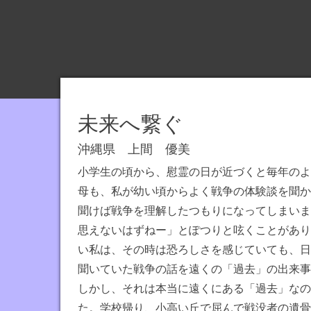
主
催
す
る
日
本
未来へ繋ぐ
弁
論
沖縄県 上間 優美
連
小学生の頃から、慰霊の日が近づくと毎年のよ
盟
母も、私が幼い頃からよく戦争の体験談を聞か
の
聞けば戦争を理解したつもりになってしまいま
公
思えないはずねー」とぽつりと呟くことがあり
式
い私は、その時は恐ろしさを感じていても、日
サ
聞いていた戦争の話を遠くの「過去」の出来事
イ
しかし、それは本当に遠くにある「過去」なの
ト
た。学校帰り、小高い丘で屈んで戦没者の遺骨