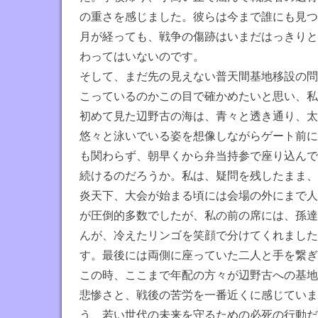
で
の重さを感じました。彼らは今まで誰にも見つ
す
月が経っても、戦争の傷跡はいまだはっきりと
わってはいないのです。
そして、まだ先の見えない普天間基地移設の問
こっているのかこの目で確かめたいと思い、私
初めて見た辺野古の海は、青々と透き通り、太
悠々と泳いでいる姿を想像しながらゲート前に
も関わらず、朝早くから弁当持参で座り込んで
続けるのだろうか。私は、疑問を残したまま、
炎天下、大会が始まる頃には会場の外にまで人
が圧倒的多数でしたが、私の前の席には、孫達
んが、冷えたリンゴを笑顔で分けてくれました
す。最後には両側に座っていた二人と手を繋ぎ
この時、ここまで年配の方々が辺野古への基地
悲惨さと、戦後の苦労を一番近くに感じていま
う、若い世代の未来を守るための必死の行動だ