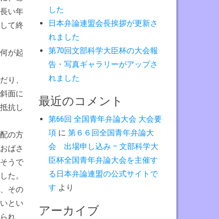
した
長い年
日本弁論連盟会長挨拶が更新さ
して終
れました
第70回文部科学大臣杯の大会報
何が起
告・写真ギャラリーがアップさ
れました
だり、
斜面に
最近のコメント
抵抗し
第66回 全国青年弁論大会 大会要
項
に
第６６回全国青年弁論大
配の方
会 出場申し込み – 文部科学大
おばさ
臣杯全国青年弁論大会を主催す
そうで
る日本弁論連盟の公式サイトで
した。
す
より
、その
いとい
アーカイブ
られ