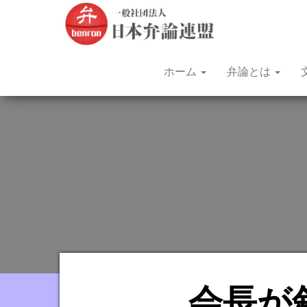
文
昭和
31年
部
（1956
年）
科
から
学
続く
ホーム
弁論とは
日本
大
語に
臣
よる
弁論
杯
大会
全
で
す。
国
青
年
弁
論
大
会
会長が
を