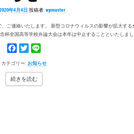
2020年4月4日
投稿者:
wpmaster
で、ご連絡いたします。 新型コロナウィルスの影響が拡大する
記念杯全国高等学校弁論大会は本年は中止することといたしま
Fa
T
Li
ce
wi
ne
カテゴリー:
お知らせ
bo
tt
ok
er
続きを読む