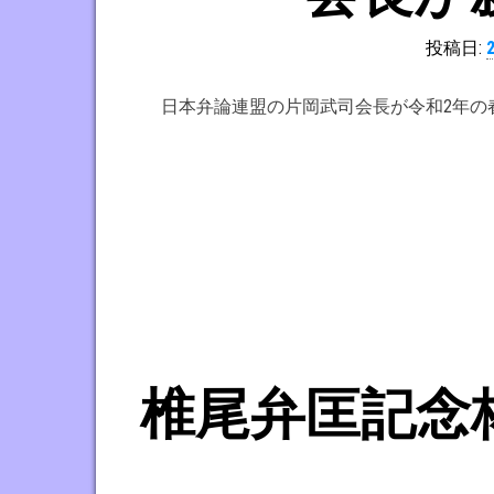
主
催
投稿日:
す
る
日本弁論連盟の片岡武司会長が令和2年の
日
本
弁
論
連
盟
の
公
式
椎尾弁匡記念
サ
イ
ト