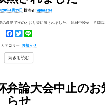
2020年4月29日
投稿者:
wpmaster
春の叙勲で次のとおり栄に浴されました。 旭日中綬章 片岡武
Fa
T
Li
ce
wi
ne
カテゴリー:
お知らせ
bo
tt
ok
er
続きを読む
杯弁論大会中止のお
らせ