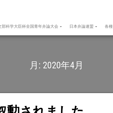
文部科学大臣杯全国青年弁論大会
日本弁論連盟
各
月:
2020年4月
叙勲されました