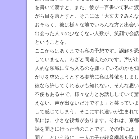
で
を書いて渡すと、また、彼が一言書いて私に渡
す
がら目を落とすと、そこには「大丈夫？みんな
おそらく、彼は様々な地でいろんな方と出会い
出会った人々の少なくない人数が、笑顔で会話
ということを。
ここからはあくまでも私の予想です。誤解を恐
していません。わざと間違えたのです。声が出
人的な領域に立ち入るのを嫌っているのかも知
がりを求めようとする姿勢に私は尊敬をしまし
彼なら許してくれるかも知れない、そんな思い
不便もある中で、様々な方とお話ししていて驚
えない、声が出ないだけですよ」と笑っていま
して感じてしまう。そこにすれ違いが生まれて
私には、小さな後悔があります。それは、京都
話を聞きに行った時のことです。その中には、
聞く、という時に、一人の子が録音機器を取り