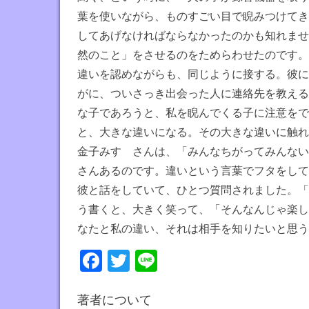
葉を使いながら、ものすごい目で睨みつけてき
してあげなければならなかったのかも知れませ
然のこと」をさせるのをためらわせたのです。
違いを認めながらも、同じように接する。彼に
がに、ついさっき出会った人に連絡先を教える
な子であろうと、私を睨んでくる子に注意をで
と、大きな違いになる。その大きな違いに触れ
金子みすゞさんは、「みんなちがってみんない
さんあるのです。違いという言葉でフタをして
彼と話をしていて、ひとつ質問されました。「
う書くと、大きく笑って、「そんなんじゃ楽し
なたと私の違い、それは相手を知りたいと思う
Fa
T
Li
ce
wi
ne
bo
tt
著者について