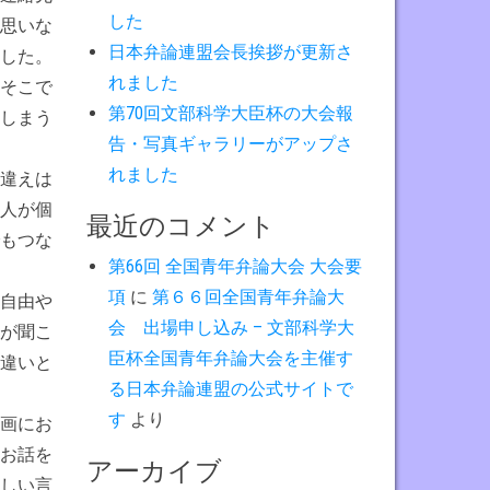
した
思いな
日本弁論連盟会長挨拶が更新さ
した。
れました
そこで
第70回文部科学大臣杯の大会報
しまう
告・写真ギャラリーがアップさ
れました
違えは
人が個
最近のコメント
もつな
第66回 全国青年弁論大会 大会要
項
に
第６６回全国青年弁論大
自由や
会 出場申し込み – 文部科学大
が聞こ
臣杯全国青年弁論大会を主催す
違いと
る日本弁論連盟の公式サイトで
す
より
画にお
お話を
アーカイブ
しい言