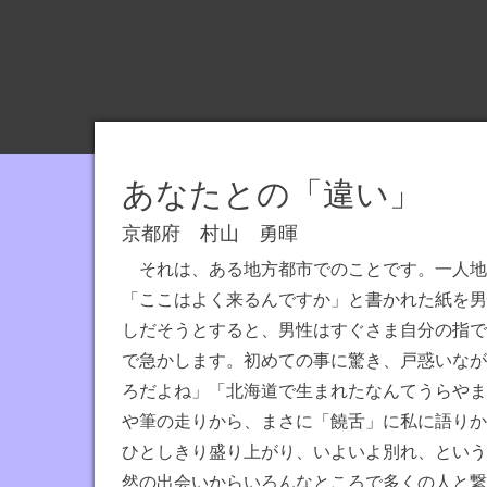
主
催
す
る
日
本
あなたとの「違い」
弁
論
京都府 村山 勇暉
連
それは、ある地方都市でのことです。一人地
盟
「ここはよく来るんですか」と書かれた紙を男
の
しだそうとすると、男性はすぐさま自分の指で
公
で急かします。初めての事に驚き、戸惑いなが
式
ろだよね」「北海道で生まれたなんてうらやま
サ
や筆の走りから、まさに「饒舌」に私に語りか
イ
ひとしきり盛り上がり、いよいよ別れ、という
ト
然の出会いからいろんなところで多くの人と繋