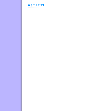
ok
er
wpmaster