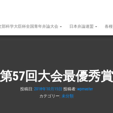
文部科学大臣杯全国青年弁論大会
日本弁論連盟
各
第57回大会最優秀
投稿日:
2018年10月15日
投稿者:
wpmaster
カテゴリー:
未分類