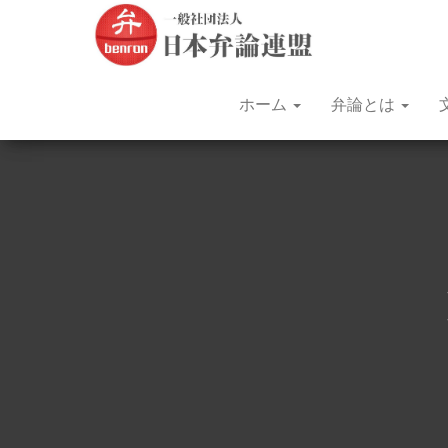
文
昭和
31年
部
（1956
年）
科
から
学
続く
ホーム
弁論とは
日本
大
語に
臣
よる
弁論
杯
大会
全
で
す。
国
青
年
弁
論
大
会
を