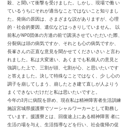
殺、と聞いて衝撃を受けました。しかし、現場で働 い
ているうちにそれが適当なことではないこと知りまし
た。発病の原因は、さまざまな説がありますが、心理
的・社会的要因、遺伝などはっきりしていません。 以
前私がNPO団体の方達の前で講演させていただいた際、
分裂病は頭の病気ですか、それとも心の病気ですか、
長峯さんの正直な意見を聞かせてくださいさい と言わ
れました。私は大変迷い、あくまでも私個人の意見と
強調した上で、三割が頭、七割が心、と思いたいです
と答えました。決して特殊なことではなく、少 し心の
調子を崩してしまう、崩したとき建て直しが人よりう
まくできないだけだと私は思いたいですと。
今年の3月に病院を辞め、現在私は精神障害者生活訓練
施設宮城県援護寮でソーシャルワーカーとして勤務し
ています。援護寮とは、回復途上にある精神障害 者に
生活の場を与え、生活指導などを行い、社会復帰の促