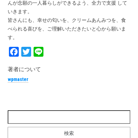
んが念願の一人暮らしができるよう、全力で支援 して
いきます。
皆さんにも、幸せの匂いを、クリームあんみつを、食
べられる喜びを、ご理解いただきたいと心から願いま
す。
Fa
T
Li
ce
wi
ne
bo
tt
著者について
ok
er
wpmaster
検索: