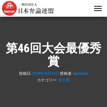
文部
昭和31年
（1956
科学
年）から
続く日本
大臣
語による
杯全
弁論大会
です。
国青
年弁
論大
第46回大会最優秀
会を
主催
賞
する
日本
投稿日:
2018年10月15日
投稿者:
wpmaster
弁論
カテゴリー:
未分類
連盟
の公
式サ
イト