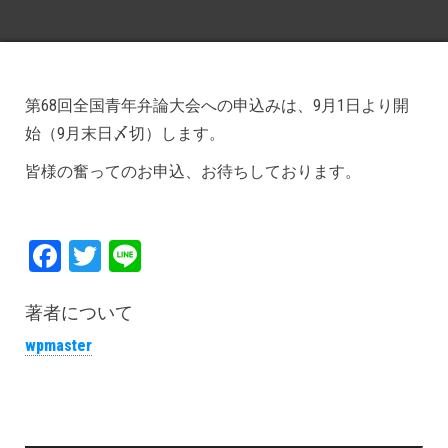
です
第68回全国青年弁論大会への申込みは、9月1日より開
始（9月末日〆切）します。
皆様の奮ってのお申込、お待ちしております。
Fa
T
Li
ce
wi
ne
bo
tt
著者について
ok
er
wpmaster