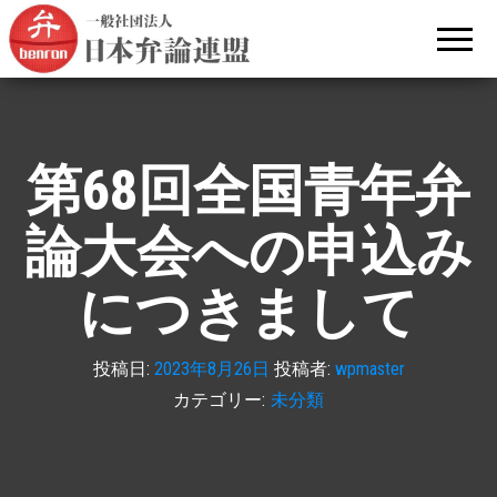
文部
昭和31年
（1956
科学
年）から
続く日本
大臣
語による
杯全
弁論大会
です。
国青
年弁
第68回全国青年弁
論大
会を
論大会への申込み
主催
につきまして
する
日本
弁論
投稿日:
2023年8月26日
投稿者:
wpmaster
連盟
カテゴリー:
未分類
の公
式サ
イト