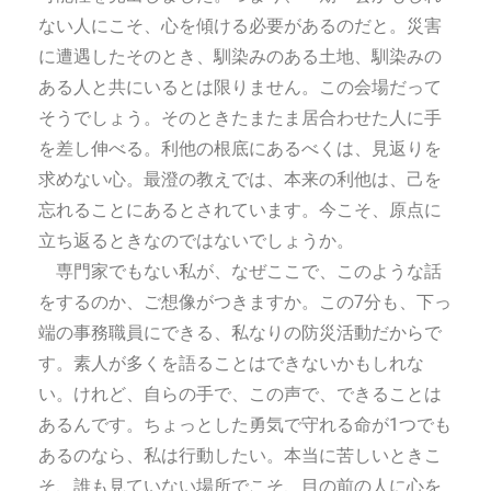
ない人にこそ、心を傾ける必要があるのだと。災害
に遭遇したそのとき、馴染みのある土地、馴染みの
ある人と共にいるとは限りません。この会場だって
そうでしょう。そのときたまたま居合わせた人に手
を差し伸べる。利他の根底にあるべくは、見返りを
求めない心。最澄の教えでは、本来の利他は、己を
忘れることにあるとされています。今こそ、原点に
立ち返るときなのではないでしょうか。
専門家でもない私が、なぜここで、このような話
をするのか、ご想像がつきますか。この7分も、下っ
端の事務職員にできる、私なりの防災活動だからで
す。素人が多くを語ることはできないかもしれな
い。けれど、自らの手で、この声で、できることは
あるんです。ちょっとした勇気で守れる命が1つでも
あるのなら、私は行動したい。本当に苦しいときこ
そ、誰も見ていない場所でこそ、目の前の人に心を