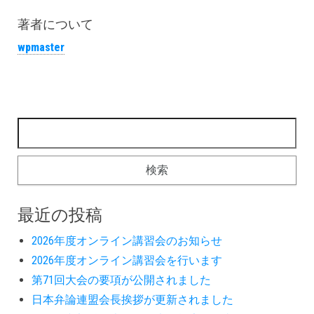
ce
wi
ne
bo
tt
著者について
ok
er
wpmaster
最近の投稿
2026年度オンライン講習会のお知らせ
2026年度オンライン講習会を行います
第71回大会の要項が公開されました
日本弁論連盟会長挨拶が更新されました