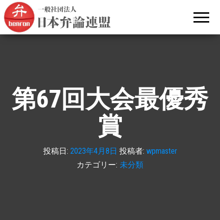
文部
昭和31年
（1956
科学
年）から
続く日本
大臣
語による
杯全
弁論大会
です。
国青
年弁
論大
第67回大会最優秀
会を
主催
賞
する
日本
投稿日:
2023年4月8日
投稿者:
wpmaster
弁論
カテゴリー:
未分類
連盟
の公
式サ
イト