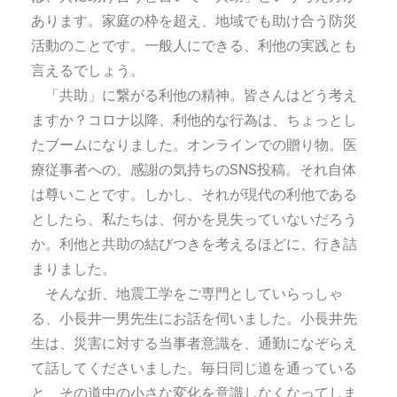
あります。家庭の枠を超え、地域でも助け合う防災
活動のことです。一般人にできる、利他の実践とも
言えるでしょう。
「共助」に繋がる利他の精神。皆さんはどう考え
ますか？コロナ以降、利他的な行為は、ちょっとし
たブームになりました。オンラインでの贈り物。医
療従事者への、感謝の気持ちのSNS投稿。それ自体
は尊いことです。しかし、それが現代の利他である
としたら、私たちは、何かを見失っていないだろう
か。利他と共助の結びつきを考えるほどに、行き詰
まりました。
そんな折、地震工学をご専門としていらっしゃ
る、小長井一男先生にお話を伺いました。小長井先
生は、災害に対する当事者意識を、通勤になぞらえ
て話してくださいました。毎日同じ道を通っている
と、その道中の小さな変化を意識しなくなってしま