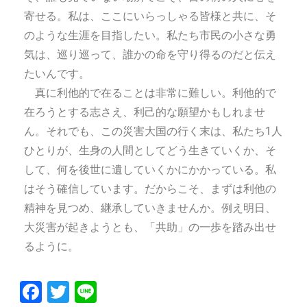
寄せる。私は、ここにいらっしゃる皆様と共に、そ
のような生涯を目指したい。私たち市民の小さな勇
気は、巡り巡って、誰かの命を守り得るのだと伝え
たいんです。
真に利他的で在ることは非常に難しい。利他的で
在ろうとする志さえ、利己的な願望かもしれませ
ん。それでも、この災害大国の行く末は、私たち1人
ひとりが、生身の人間としてどう生きていくか、そ
して、何を後世に遺していくかにかかっている。私
はそう確信しています。だからこそ、まずは利他の
精神を見つめ、継承していきませんか。例え明日、
大災害が起きようとも、「共助」の一歩を踏み出せ
るように。
Fa
T
Li