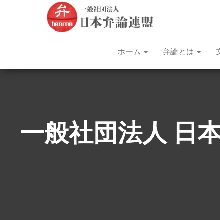
文
昭和
31年
部
（1956
年）
科
から
学
続く
ホーム
弁論とは
日本
大
語に
臣
よる
弁論
杯
大会
全
で
す。
国
一般社団法人 日
青
年
弁
論
大
会
を