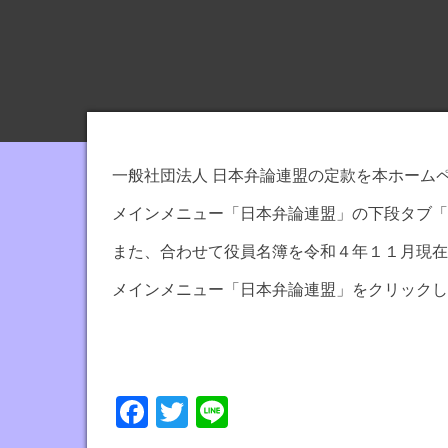
主
催
す
る
日
本
一般社団法人 日本弁論連盟の定款を本ホーム
弁
論
メインメニュー「日本弁論連盟」の下段タブ「
連
また、合わせて役員名簿を令和４年１１月現在
盟
メインメニュー「日本弁論連盟」をクリックし
の
公
式
サ
Fa
T
Li
イ
ト
ce
wi
ne