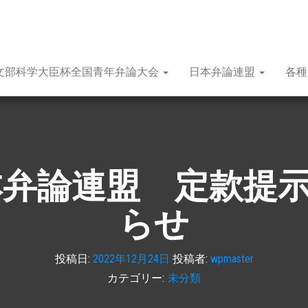
文部科学大臣杯全国青年弁論大会
日本弁論連盟
各
本弁論連盟 定款提
らせ
投稿日:
2022年12月24日
投稿者:
wpmaster
カテゴリー:
未分類