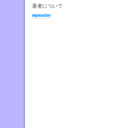
で
bo
tt
著者について
す
ok
er
wpmaster